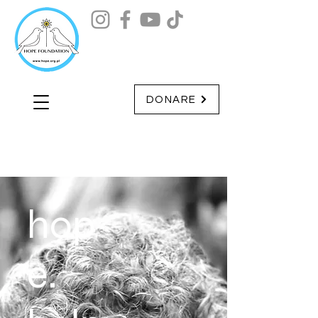
DONARE
hop
e.