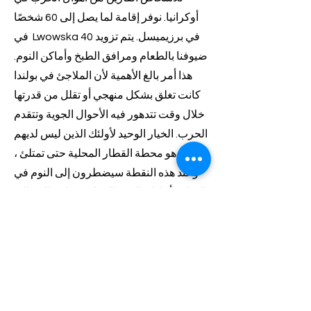
أوكرانيا. نوفر إقامة لما يصل إلى 60 شخصًا
في Lwowska 40 في برزيميسل. يتم تزويد
ضيوفنا بالطعام ومرافق الطبخ وأماكن النوم.
هذا أمر بالغ الأهمية لأن الملاجئ في بولندا
كانت تغلق بشكل منهجي أو تقلل من قدرتها
خلال وقت تتدهور فيه الأحوال الجوية وتتقدم
الحرب. الخيار الوحيد لأولئك الذين ليس لديهم
مأوى هو محطة القطار المحلية حتى تمتلئ ،
وعند هذه النقطة سيضطرون إلى النوم في
الشارع أو إذا حالفهم الحظ ، يتم إرسالهم إلى
مدن أخرى قد لا يكون لديها القدرة على
مساعدتهم.
بالإضافة إلى أماكن الإقامة ، نتواصل مع
الوكالات الأخرى لتزويد ضيوفنا بحلول طويلة
الأجل مثل التنسيب في بلدان أخرى ، والنقل